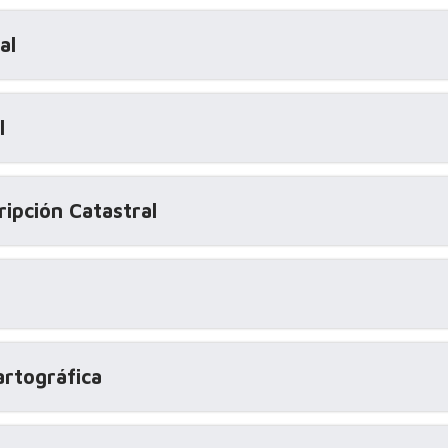
al
l
ripción Catastral
artográfica