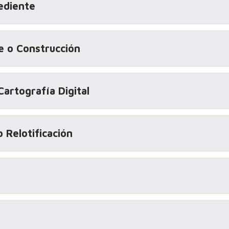
ediente
e o Construcción
artografía Digital
 Relotificación