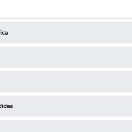
ica
didas