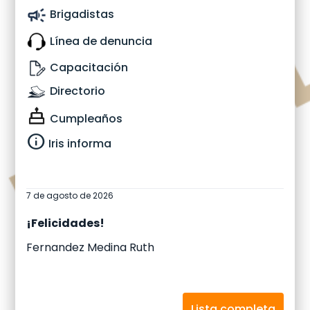
Brigadistas
Línea de denuncia
Capacitación
Directorio
Cumpleaños
info
Iris informa
7 de agosto de 2026
¡Felicidades!
Hinojosa Espinoza Sandra Leticia
Lista completa