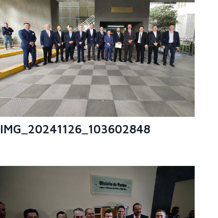
IMG_20241126_103602848