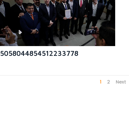
5058044854512233778
1
2
Next