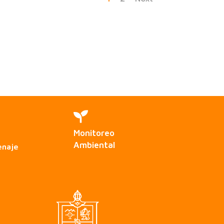

Monitoreo
Ambiental
enaje