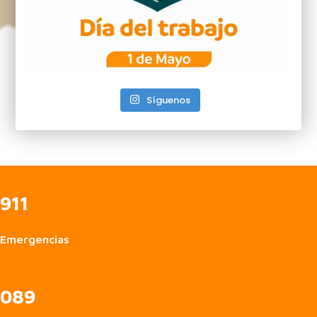
Síguenos
911
Emergencias
089