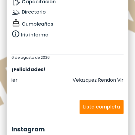
Capacitación
Directorio
Cumpleaños
info
Iris informa
6 de agosto de 2026
¡Felicidades!
Velazquez Rendon Virginia Nohemi
Lista completa
Instagram