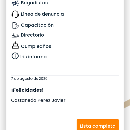
Brigadistas
Línea de denuncia
Capacitación
Directorio
Cumpleaños
info
Iris informa
7 de agosto de 2026
¡Felicidades!
ez Javier
Velazquez Rendon Virgi
Lista completa