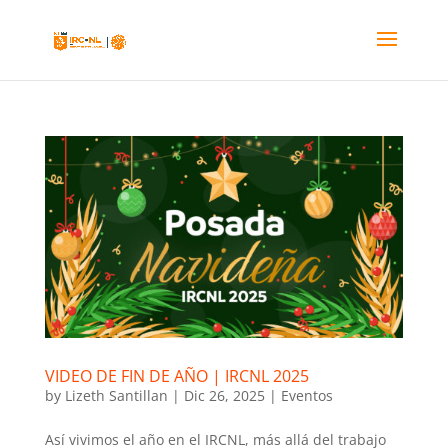
VIDEO DE FIN DE AÑO | IRCNL 2025
by
Lizeth Santillan
|
Dic 26, 2025
|
Eventos
Así vivimos el año en el IRCNL, más allá del trabajo