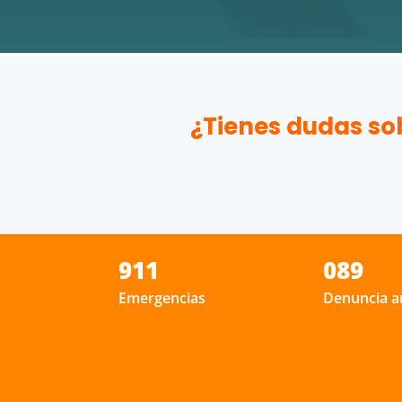
¿Tienes dudas sob
911
089
Emergencias
Denuncia 