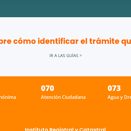
re cómo identificar el trámite qu
IR A LAS GUÍAS >
070
073
anónima
Atención Ciudadana
Agua y Dr
Instituto Registral y Catastral