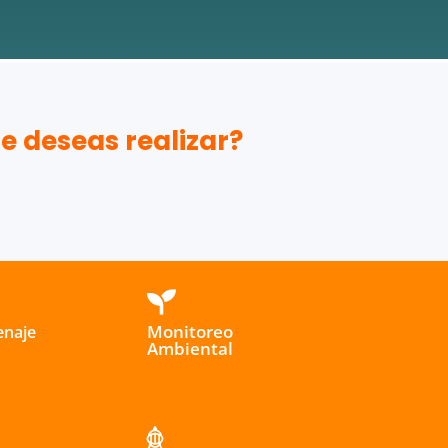
e deseas realizar?

Monitoreo
enaje
Ambiental